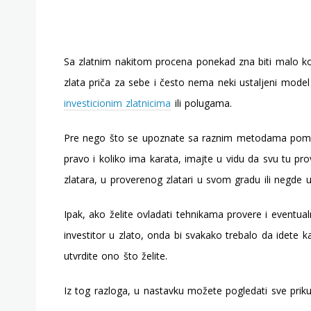
Sa zlatnim nakitom procena ponekad zna biti malo ko
zlata priča za sebe i često nema neki ustaljeni model
investicionim zlatnicima
ili polugama.
Pre nego što se upoznate sa raznim metodama pomoći 
pravo i koliko ima karata, imajte u vidu da svu tu p
zlatara, u proverenog zlatari u svom gradu ili negde u 
Ipak, ako želite ovladati tehnikama provere i eventualn
investitor u zlato, onda bi svakako trebalo da idete 
utvrdite ono što želite.
Iz tog razloga, u nastavku možete pogledati sve pri