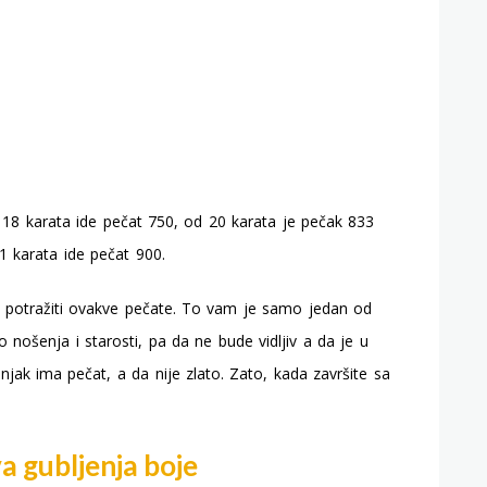
 18 karata ide pečat 750, od 20 karata je pečak 833
21 karata ide pečat 900.
 potražiti ovakve pečate. To vam je samo jedan od
o nošenja i starosti, pa da ne bude vidljiv a da je u
žnjak ima pečat, a da nije zlato. Zato, kada završite sa
a gubljenja boje