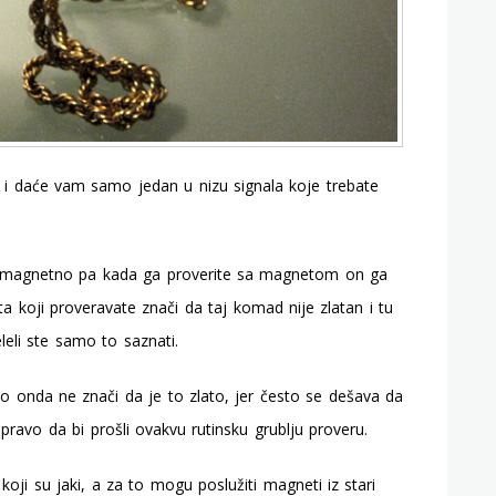
 i daće vam samo jedan u nizu signala koje trebate
nemagnetno pa kada ga proverite sa magnetom on ga
a koji proveravate znači da taj komad nije zlatan i tu
leli ste samo to saznati.
o onda ne znači da je to zlato, jer često se dešava da
pravo da bi prošli ovakvu rutinsku grublju proveru.
oji su jaki, a za to mogu poslužiti magneti iz stari