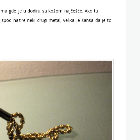
ima gde je u dodiru sa kožom najčešće. Ako tu
ispod nazire neki drugi metal, velika je šansa da je to