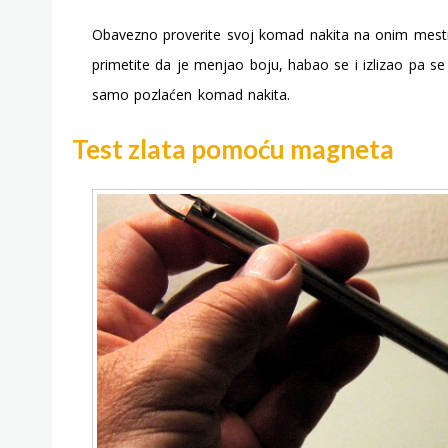
Obavezno proverite svoj komad nakita na onim mest
primetite da je menjao boju, habao se i izlizao pa se 
samo pozlaćen komad nakita.
Test zlata pomoću magneta