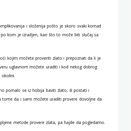
mplikovanija i složenija pošto je skoro svaki komad
 po kom je izradjen, kao što to može biti slučaj sa
kojim možete proveriti zlato i prepoznati da li je
roveru uglavnom možete uraditi i kod nekog dobrog
okolini.
o pomalo se iz hobija baviti zlato, ili postati i
ka tome da i sami možete uraditi provere dovoljne da
kupljene metode provere zlata, pa hajde da pogledamo.