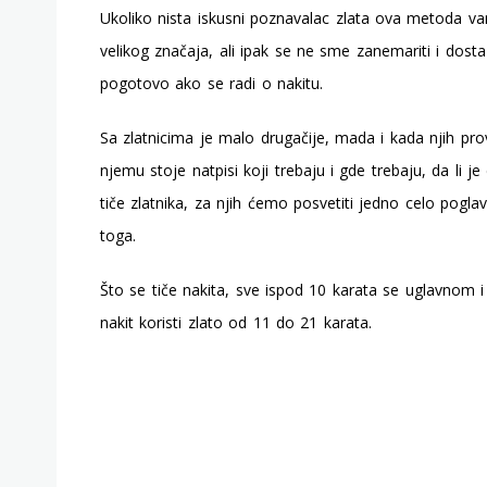
Ukoliko nista iskusni poznavalac zlata ova metoda vam
velikog značaja, ali ipak se ne sme zanemariti i dost
pogotovo ako se radi o nakitu.
Sa zlatnicima je malo drugačije, mada i kada njih pro
njemu stoje natpisi koji trebaju i gde trebaju, da li j
tiče zlatnika, za njih ćemo posvetiti jedno celo pogla
toga.
Što se tiče nakita, sve ispod 10 karata se uglavnom 
nakit koristi zlato od 11 do 21 karata.