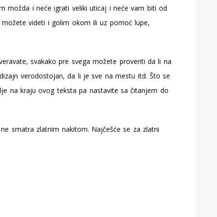
 možda i neće igrati veliki uticaj i neće vam biti od
a možete videti i golim okom ili uz pomoć lupe,
veravate, svakako pre svega možete proveriti da li na
e dizajn verodostojan, da li je sve na mestu itd. Što se
vlje na kraju ovog teksta pa nastavite sa čitanjem do
i ne smatra zlatnim nakitom. Najčešće se za zlatni