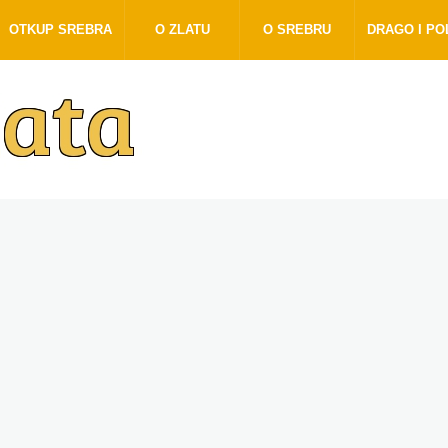
OTKUP SREBRA
O ZLATU
O SREBRU
DRAGO I P