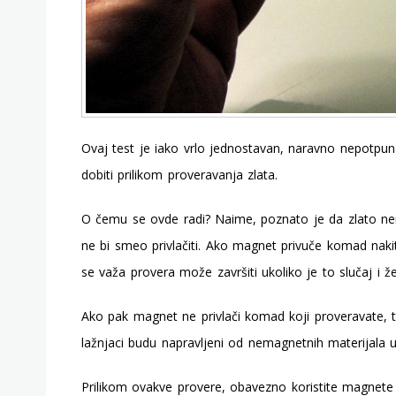
Ovaj test je iako vrlo jednostavan, naravno nepotpun
dobiti prilikom proveravanja zlata.
O čemu se ovde radi? Naime, poznato je da zlato 
ne bi smeo privlačiti. Ako magnet privuče komad nakit
se važa provera može završiti ukoliko je to slučaj i že
Ako pak magnet ne privlači komad koji proveravate, t
lažnjaci budu napravljeni od nemagnetnih materijala u
Prilikom ovakve provere, obavezno koristite magnete k