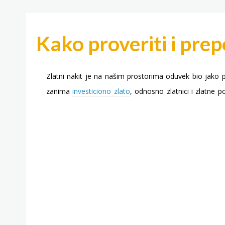
Kako proveriti i prep
Zlatni nakit je na našim prostorima oduvek bio jako p
zanima
investiciono zlato
, odnosno zlatnici i zlatne p