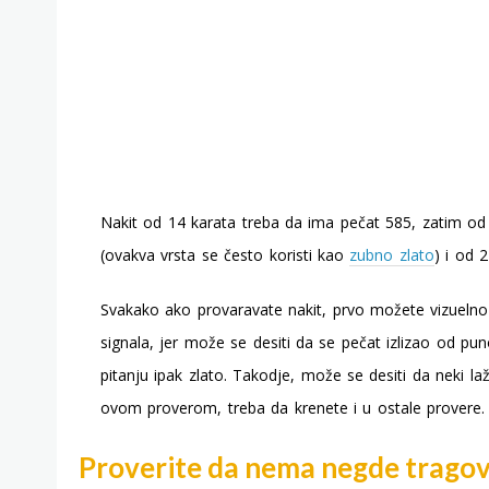
Nakit od 14 karata treba da ima pečat 585, zatim od
(ovakva vrsta se često koristi kao
zubno zlato
) i od 
Svakako ako provaravate nakit, prvo možete vizuelno
signala, jer može se desiti da se pečat izlizao od pun
pitanju ipak zlato. Takodje, može se desiti da neki la
ovom proverom, treba da krenete i u ostale provere.
Proverite da nema negde tragov