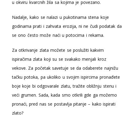
u okviru kvarcnih žila sa kojima je povezano.
Nadalje, kako se nalazi u pukotinama stena koje
godinama prati i zahvata erozija, ni ne čudi podatak da
se ono često može naći u potocima i rekama.
Za otkrivanje zlata možete se poslužiti kakvim
ispiračima zlata koji su se svakako menjali kroz
vekove. Za početak savetuje se da odaberete najnižu
tačku potoka, pa ukoliko u svojim ispircima pronađete
boje koje bi odgovarale zlatu, tražite obližnju stenu i
veći grumen. Sada, kada smo otkrili gde ga možemo
pronaći, pred nas se postavlja pitanje – kako ispirati
zlato?