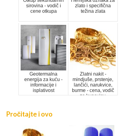
Otkup sekundarnih
Hemijska oznaka za
sirovina - vodič i
zlato i specifična
cene otkupa
težina zlata
Geotermalna
Zlatni nakit -
energija za kuću -
mindjuše, prstenje,
informacije i
lančići, narukvice,
isplativost
burme - cena, vodič
za kupovinu
Pročitajte i ovo