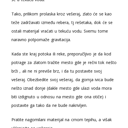
Tako, prilikom prolaska kroz vešeraj, zlato će se kao
teže zadržavati između rebera, tj rešetaka, dok će se
ostali materijal vraćati u tekuću vodu. Svemu tome
naravno potpomaže gravitacija.
Kada ste kraj potoka ili reke, preporučljivo je da kod
potrage za zlatom tražite mesto gde je rečni tok nešto
brži , ali ne ni previše brz, i da tu postavite svoj
vešeraj. Obezbedite svoj vešeraj, da gornja ivica bude
nešto iznad donje (dakle mesto gde ulazi voda mora
biti izdignuto u odnosu na mesto gde ona otiče) i
postavite ga tako da ne bude nakrivljen.
Pratite nagomilani materijal na crnom tepihu, a višak