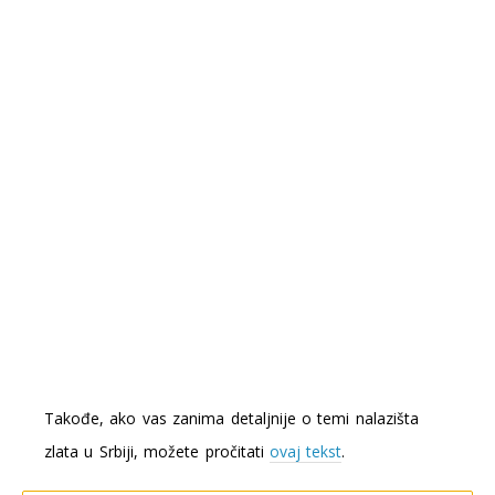
Takođe, ako vas zanima detaljnije o temi nalazišta
zlata u Srbiji, možete pročitati
ovaj tekst
.