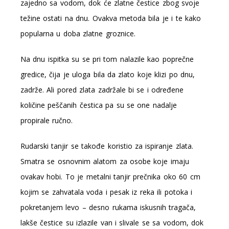
zajedno sa vodom, dok će zlatne čestice zbog svoje
težine ostati na dnu. Ovakva metoda bila je i te kako
popularna u doba zlatne groznice.
Na dnu ispitka su se pri tom nalazile kao poprečne
gredice, čija je uloga bila da zlato koje klizi po dnu,
zadrže. Ali pored zlata zadržale bi se i određene
količine peščanih čestica pa su se one nadalje
propirale ručno.
Rudarski tanjir se takođe koristio za ispiranje zlata.
Smatra se osnovnim alatom za osobe koje imaju
ovakav hobi. To je metalni tanjir prečnika oko 60 cm
kojim se zahvatala voda i pesak iz reka ili potoka i
pokretanjem levo – desno rukama iskusnih tragača,
lakše čestice su izlazile van i slivale se sa vodom, dok