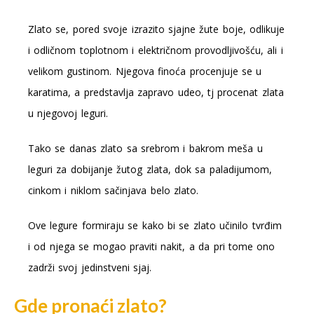
Zlato se, pored svoje izrazito sjajne žute boje, odlikuje
i odličnom toplotnom i električnom provodljivošću, ali i
velikom gustinom. Njegova finoća procenjuje se u
karatima, a predstavlja zapravo udeo, tj procenat zlata
u njegovoj leguri.
Tako se danas zlato sa srebrom i bakrom meša u
leguri za dobijanje žutog zlata, dok sa paladijumom,
cinkom i niklom sačinjava belo zlato.
Ove legure formiraju se kako bi se zlato učinilo tvrđim
i od njega se mogao praviti nakit, a da pri tome ono
zadrži svoj jedinstveni sjaj.
Gde pronaći zlato?