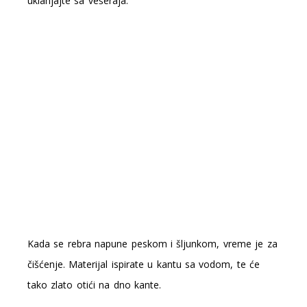
uklanjajte sa vešeraja.
Kada se rebra napune peskom i šljunkom, vreme je za
čišćenje. Materijal ispirate u kantu sa vodom, te će
tako zlato otići na dno kante.