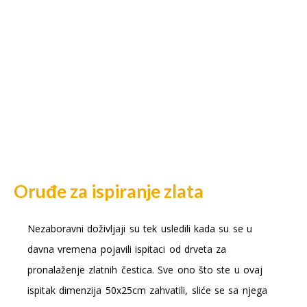
Oruđe za ispiranje zlata
Nezaboravni doživljaji su tek usledili kada su se u
davna vremena pojavili ispitaci od drveta za
pronalaženje zlatnih čestica. Sve ono što ste u ovaj
ispitak dimenzija 50x25cm zahvatili, sliće se sa njega