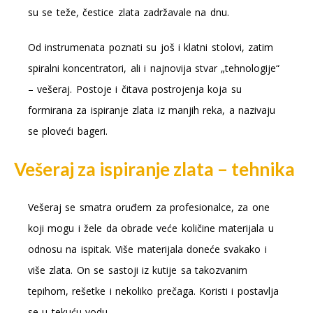
su se teže, čestice zlata zadržavale na dnu.
Od instrumenata poznati su još i klatni stolovi, zatim
spiralni koncentratori, ali i najnovija stvar „tehnologije“
– vešeraj. Postoje i čitava postrojenja koja su
formirana za ispiranje zlata iz manjih reka, a nazivaju
se ploveći bageri.
Vešeraj za ispiranje zlata – tehnika
Vešeraj se smatra oruđem za profesionalce, za one
koji mogu i žele da obrade veće količine materijala u
odnosu na ispitak. Više materijala doneće svakako i
više zlata. On se sastoji iz kutije sa takozvanim
tepihom, rešetke i nekoliko prečaga. Koristi i postavlja
se u tekuću vodu.