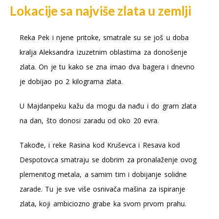
Lokacije sa najviše zlata u zemlji
Reka Pek i njene pritoke, smatrale su se još u doba
kralja Aleksandra izuzetnim oblastima za donošenje
zlata. On je tu kako se zna imao dva bagera i dnevno
je dobijao po 2 kilograma zlata.
U Majdanpeku kažu da mogu da nađu i do gram zlata
na dan, što donosi zaradu od oko 20 evra.
Takođe, i reke Rasina kod Kruševca i Resava kod
Despotovca smatraju se dobrim za pronalaženje ovog
plemenitog metala, a samim tim i dobijanje solidne
zarade. Tu je sve više osnivača mašina za ispiranje
zlata, koji ambiciozno grabe ka svom prvom prahu.