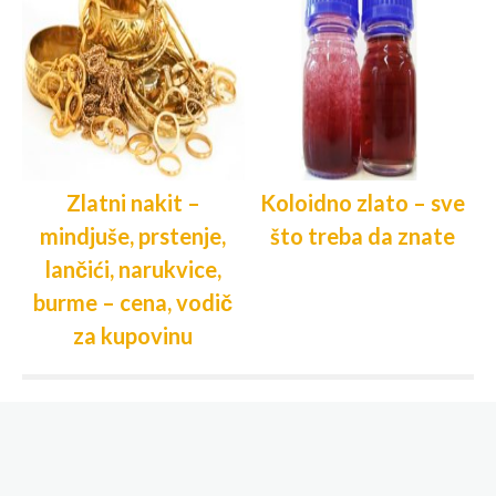
Zlatni nakit –
Koloidno zlato – sve
mindjuše, prstenje,
što treba da znate
lančići, narukvice,
burme – cena, vodič
za kupovinu