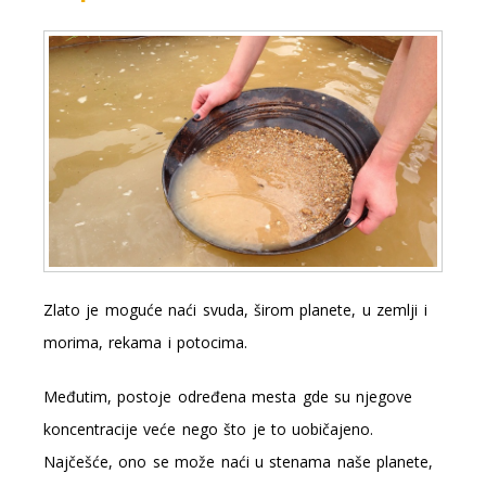
Zlato je moguće naći svuda, širom planete, u zemlji i
morima, rekama i potocima.
Međutim, postoje određena mesta gde su njegove
koncentracije veće nego što je to uobičajeno.
Najčešće, ono se može naći u stenama naše planete,