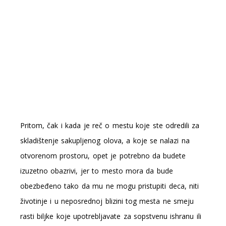
Pritom, čak i kada je reč o mestu koje ste odredili za
skladištenje sakupljenog olova, a koje se nalazi na
otvorenom prostoru, opet je potrebno da budete
izuzetno obazrivi, jer to mesto mora da bude
obezbeđeno tako da mu ne mogu pristupiti deca, niti
životinje i u neposrednoj blizini tog mesta ne smeju
rasti biljke koje upotrebljavate za sopstvenu ishranu ili