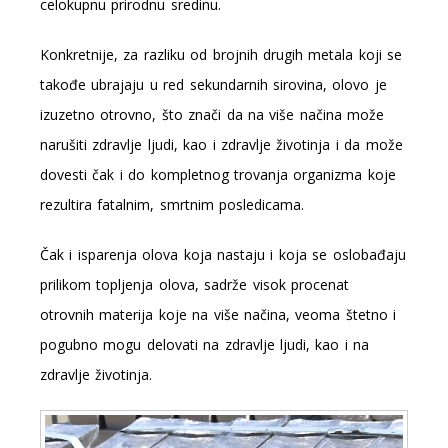
celokupnu prirodnu sredinu.
Konkretnije, za razliku od brojnih drugih metala koji se
takođe ubrajaju u red sekundarnih sirovina, olovo je
izuzetno otrovno, što znači da na više načina može
narušiti zdravlje ljudi, kao i zdravlje životinja i da može
dovesti čak i do kompletnog trovanja organizma koje
rezultira fatalnim, smrtnim posledicama.
Čak i isparenja olova koja nastaju i koja se oslobađaju
prilikom topljenja olova, sadrže visok procenat
otrovnih materija koje na više načina, veoma štetno i
pogubno mogu delovati na zdravlje ljudi, kao i na
zdravlje životinja.