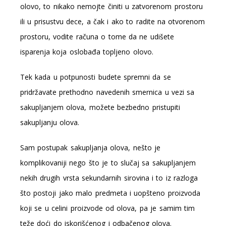
olovo, to nikako nemojte činiti u zatvorenom prostoru
ili u prisustvu dece, a čak i ako to radite na otvorenom
prostoru, vodite računa o tome da ne udišete
isparenja koja oslobađa topljeno olovo.
Tek kada u potpunosti budete spremni da se
pridržavate prethodno navedenih smernica u vezi sa
sakupljanjem olova, možete bezbedno pristupiti
sakupljanju olova.
Sam postupak sakupljanja olova, nešto je
komplikovaniji nego što je to slučaj sa sakupljanjem
nekih drugih vrsta sekundarnih sirovina i to iz razloga
što postoji jako malo predmeta i uopšteno proizvoda
koji se u celini proizvode od olova, pa je samim tim
teže doći do iskorišćenog i odbačenog olova.