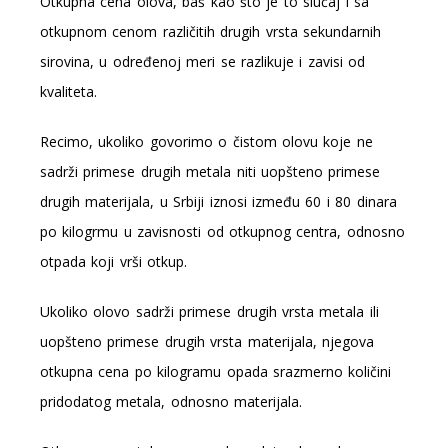
Otkupna cena olova, baš kao što je to slučaj i sa
otkupnom cenom različitih drugih vrsta sekundarnih
sirovina, u određenoj meri se razlikuje i zavisi od
kvaliteta.
Recimo, ukoliko govorimo o čistom olovu koje ne
sadrži primese drugih metala niti uopšteno primese
drugih materijala, u Srbiji iznosi između 60 i 80 dinara
po kilogrmu u zavisnosti od otkupnog centra, odnosno
otpada koji vrši otkup.
Ukoliko olovo sadrži primese drugih vrsta metala ili
uopšteno primese drugih vrsta materijala, njegova
otkupna cena po kilogramu opada srazmerno količini
pridodatog metala, odnosno materijala.