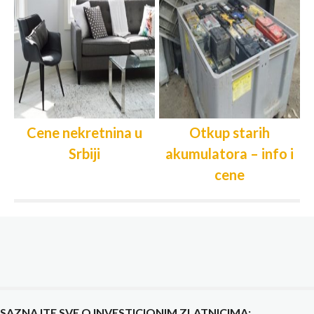
Cene nekretnina u
Otkup starih
Srbiji
akumulatora – info i
cene
SAZNAJTE SVE O INVESTICIONIM ZLATNICIMA: