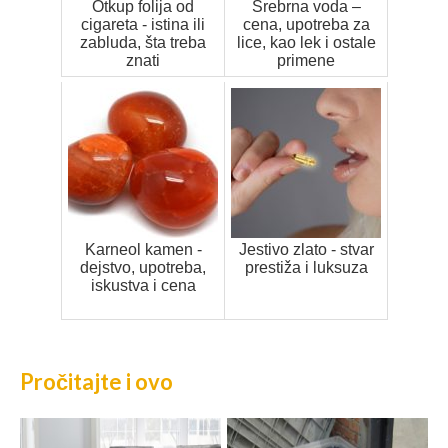
Otkup folija od
Srebrna voda –
cigareta - istina ili
cena, upotreba za
zabluda, šta treba
lice, kao lek i ostale
znati
primene
Karneol kamen -
Jestivo zlato - stvar
dejstvo, upotreba,
prestiža i luksuza
iskustva i cena
Pročitajte i ovo