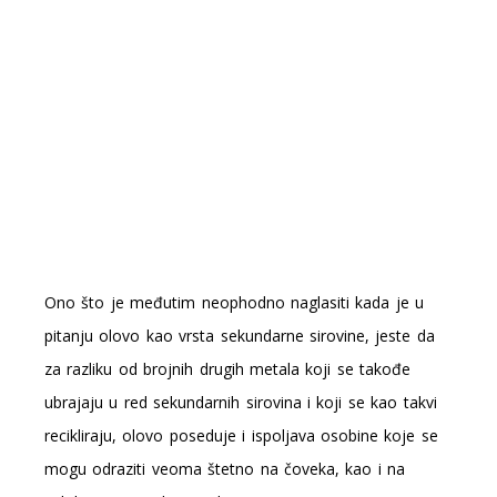
Ono što je međutim neophodno naglasiti kada je u
pitanju olovo kao vrsta sekundarne sirovine, jeste da
za razliku od brojnih drugih metala koji se takođe
ubrajaju u red sekundarnih sirovina i koji se kao takvi
recikliraju, olovo poseduje i ispoljava osobine koje se
mogu odraziti veoma štetno na čoveka, kao i na