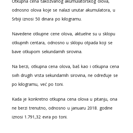
Otkupna cena takozvanog akumulatorskog olova,
odnosno olova koje se nalazi unutar akumulatora, u
Srbiji iznosi 50 dinara po kilogramu.
Navedene otkupne cene olova, aktuelne su u sklopu
otkupnih centara, odnosno u sklopu otpada koji se
bave otkupom sekundarnih sirovina.
Na berzi, otkupna cena olova, baš kao i otkupna cena
svih drugih vrsta sekundarnih sirovina, ne određuje se
po kilogramu, već po toni.
Kada je konkretno otkupna cena olova u pitanju, ona
ne berzi trenutno, odnosno u januaru 2018. godine
iznosi 1.791,32 evra po toni.