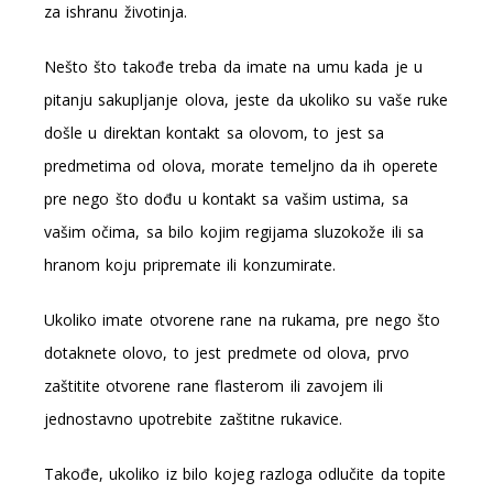
za ishranu životinja.
Nešto što takođe treba da imate na umu kada je u
pitanju sakupljanje olova, jeste da ukoliko su vaše ruke
došle u direktan kontakt sa olovom, to jest sa
predmetima od olova, morate temeljno da ih operete
pre nego što dođu u kontakt sa vašim ustima, sa
vašim očima, sa bilo kojim regijama sluzokože ili sa
hranom koju pripremate ili konzumirate.
Ukoliko imate otvorene rane na rukama, pre nego što
dotaknete olovo, to jest predmete od olova, prvo
zaštitite otvorene rane flasterom ili zavojem ili
jednostavno upotrebite zaštitne rukavice.
Takođe, ukoliko iz bilo kojeg razloga odlučite da topite