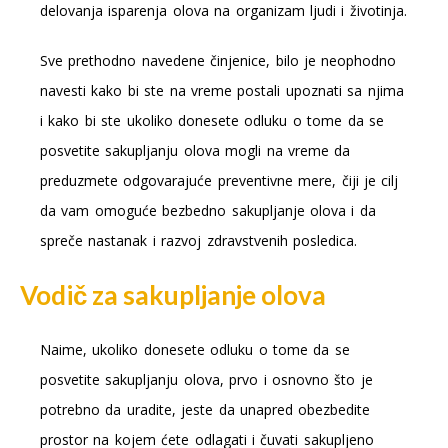
delovanja isparenja olova na organizam ljudi i životinja.
Sve prethodno navedene činjenice, bilo je neophodno
navesti kako bi ste na vreme postali upoznati sa njima
i kako bi ste ukoliko donesete odluku o tome da se
posvetite sakupljanju olova mogli na vreme da
preduzmete odgovarajuće preventivne mere, čiji je cilj
da vam omoguće bezbedno sakupljanje olova i da
spreče nastanak i razvoj zdravstvenih posledica.
Vodič za sakupljanje olova
Naime, ukoliko donesete odluku o tome da se
posvetite sakupljanju olova, prvo i osnovno što je
potrebno da uradite, jeste da unapred obezbedite
prostor na kojem ćete odlagati i čuvati sakupljeno