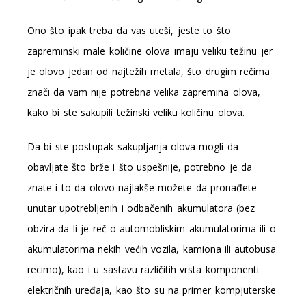
Ono što ipak treba da vas uteši, jeste to što
zapreminski male količine olova imaju veliku težinu jer
je olovo jedan od najtežih metala, što drugim rečima
znači da vam nije potrebna velika zapremina olova,
kako bi ste sakupili težinski veliku količinu olova.
Da bi ste postupak sakupljanja olova mogli da
obavljate što brže i što uspešnije, potrebno je da
znate i to da olovo najlakše možete da pronađete
unutar upotrebljenih i odbačenih akumulatora (bez
obzira da li je reč o automobliskim akumulatorima ili o
akumulatorima nekih većih vozila, kamiona ili autobusa
recimo), kao i u sastavu različitih vrsta komponenti
električnih uređaja, kao što su na primer kompjuterske